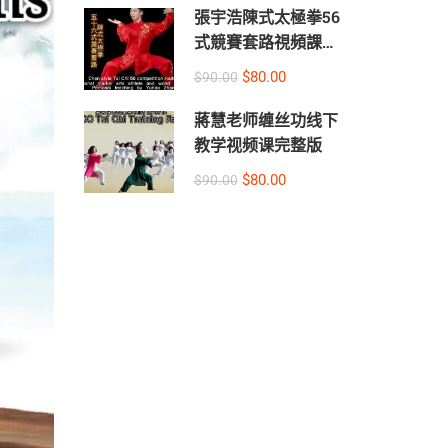
張宇浩陳式太極拳56
式競賽套路視頻課
（中英文字幕版）
$80.00
$90.00
（中文）
蔣慧老师缠丝功线下
教学视频课完整版
$80.00
$90.00