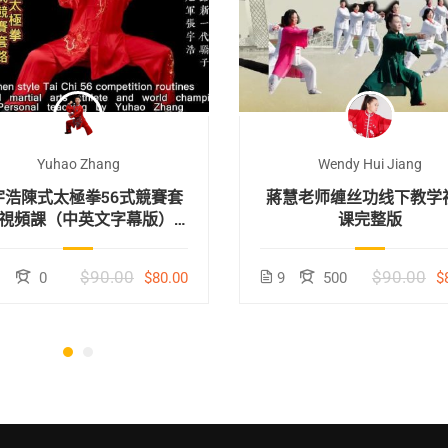
Yuhao Zhang
Wendy Hui Jiang
宇浩陳式太極拳56式競賽套
蔣慧老师缠丝功线下教学
視頻課（中英文字幕版）
课完整版
（中文）
$90.00
$90.00
1
0
$80.00
9
500
$