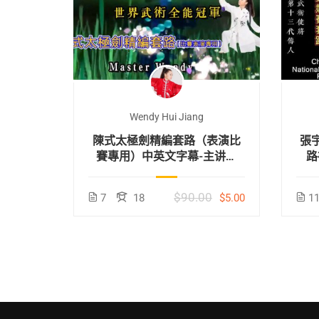
Wendy Hui Jiang
学中英
陳式太極劍精編套路（表演比
張
賽專用）中英文字幕-主讲：
路
Wendy蒋慧
$90.00
免费
7
18
$5.00
1