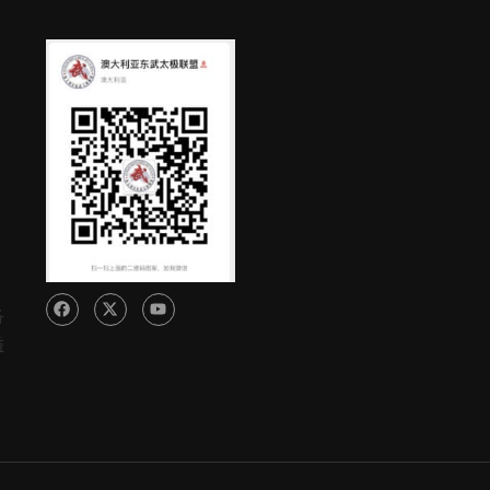
C
各
益