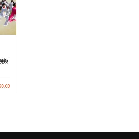
Dongwu Zhang
视频
2021元旦拆架、推手精进班
張東
（四天）
$168.00
80.00
8
0
58