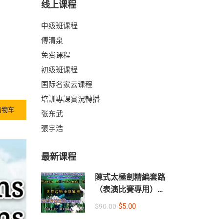
线上课程
中级班课程
傅清泉
免费课程
初级班课程
国际名家云课程
培訓專課實況轉播
购物车
张东武
張宇浩
最新课程
陳式太極劍精編套路
（表演比賽專用）中
英文字幕-主讲：
$5.00
$90.00
Wendy蒋慧