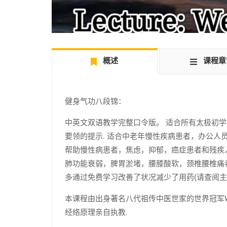
概述
课程章
健身气功八段锦：
中英文双语教学完整口令版。 适合所有太极初
要领的提示. 适合中老年慢性疾病患者，办公人
帮助慢性病患者，焦虑，抑郁，癌症患者和残疾
肺功能衰弱，脾胃淤堵，腰膝酸软，颈椎腰椎痛
多通过免费学习改善了状况减少了用药(请查阅
本课程由出身著名八代祖传中医世家的世界冠军We
经络原理亲自执教.