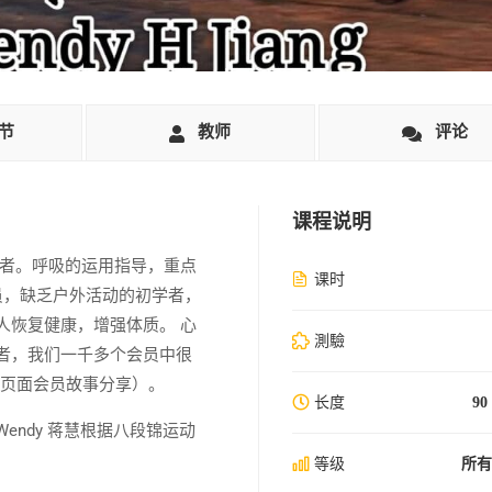
节
教师
评论
课程说明
学者。呼吸的运用指导，重点
课时
员，缺乏户外活动的初学者，
人恢复健康，增强体质。 心
測驗
者，我们一千多个会员中很
主页面会员故事分享）。
长度
90
ndy 蒋慧根据八段锦运动
等级
所有