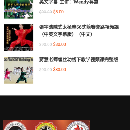
英文字幕-主讲：Wendy蒋慧
$5.00
$90.00
張宇浩陳式太極拳56式競賽套路視頻課
（中英文字幕版）（中文）
$80.00
$90.00
蔣慧老师缠丝功线下教学视频课完整版
$80.00
$90.00