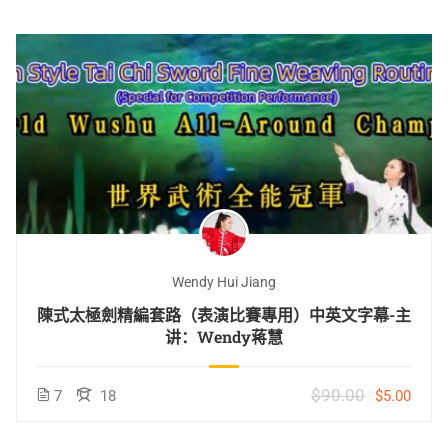
Wendy Hui Jiang
陳式太極劍精編套路（表演比賽專用）中英文字幕-主
讲：Wendy蒋慧
$90.00
7
18
$5.00