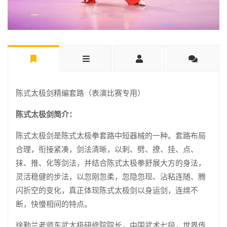
陈式太极剑精编套路（表演比赛专用）
陈式太极剑简介：
陈式太极剑是陈式太极拳套路中短器械的一种。套路布局
合理，衔接紧凑，剑法清晰，以刺、劈、撩、挂、点、
抹、推、化等剑法，并结合陈式太极拳舒展大方的身法，
灵活稳健的步法，以忽刚忽柔，忽隐忽现、沾粘连随、腾
闪折空的变化，真正体现陈式太极剑以身运剑，连绵不
断，快慢相间的特点。
徐勤兰老师东武太极研修院院长，中国武术七段，世界传