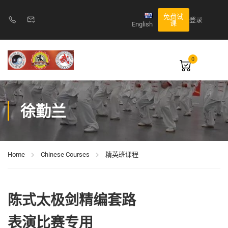
免费试
登录
课
English
0
徐勤兰
Home
Chinese Courses
精英班课程
陈式太极剑精编套路
表演比赛专用