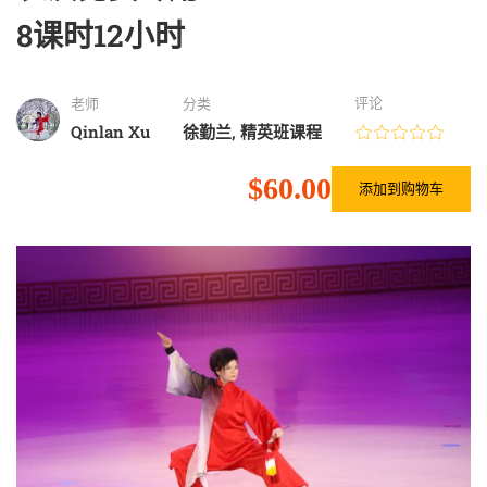
8课时12小时
评论
老师
分类
Qinlan Xu
徐勤兰
,
精英班课程
$60.00
添加到购物车