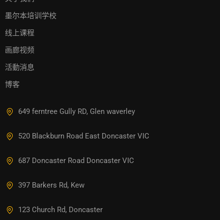
墨尔本培训学校
线上课程
画廊视频
活動消息
博客
649 ferntree Gully RD, Glen waverley
520 Blackburn Road East Doncaster VIC
687 Doncaster Road Doncaster VIC
397 Barkers Rd, Kew
123 Church Rd, Doncaster