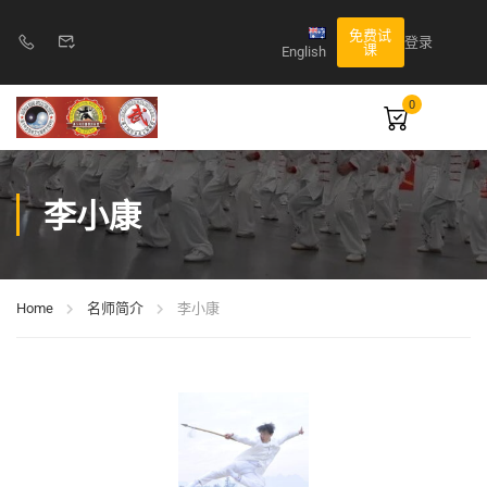
免费试
登录
课
English
0
李小康
Home
名师简介
李小康