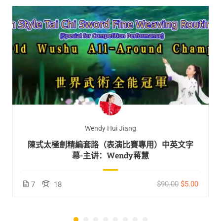
Wendy Hui Jiang
陳式太極劍精編套路（表演比賽專用）中英文字
幕-主讲：Wendy蒋慧
$90.00
$5.00
7
18