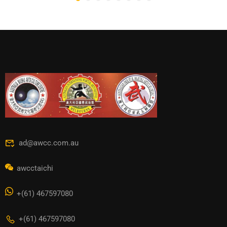
ad@awcc.com.au
awcctaichi
+(61) 467597080
+(61) 467597080