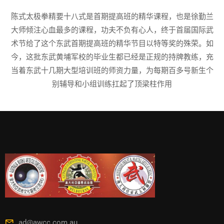
陈式太极拳精要十八式是首期提高班的精华课程，也是徐勤兰
大师倾注心血最多的课程，功夫不负有心人，终于首届国际武
术节给了这个东武首期提高班的精华节目以特等奖的殊荣。如
今，这批东武黄埔军校的毕业生都已经是正规的持牌教练，充
当着东武十几期大型培训班的师资力量，为每期百多号新生个
别辅导和小组训练扛起了顶梁柱作用
ad@awcc.com.au