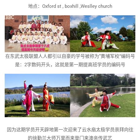
地点：Oxford st , boxhill ,Weslley church
在东武太极联盟人人都引以自豪的学号被称为“黄埔军校”编码号
是：2字数码开头，这就是第一期提高班学员的编码号
因为这期学员开天辟地第一次迎来了云水扇太极学员崇拜向往
的徐勤兰大师万里而来登门来澳亲传武艺