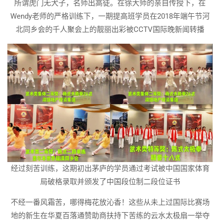
所谓虎门无犬子，名师出高徒。在徐大师的亲自传授下，在
Wendy老师的严格训练下，一期提高班学员在2018年端午节河
北同乡会的千人聚会上的靓丽出彩被CCTV国际晚新闻转播
经过刻苦训练，这期初出茅庐的学员通过考试被中国国家体育
局破格录取并颁发了中国段位制二段位证书
不经一番风霜苦，哪得梅花放沁香！这些从未上过国际比赛场
地的新生在华夏百落通赞助商扶持下苦练的云水太极扇一举夺