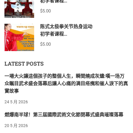
初学者课程
中英文双语教学
$5.00
一课时90分钟
陈式太极拳关节热身运动
初学者课程
中英双语教学
$5.00
一节课90分钟
LATEST POSTS
一場大火讓這個孩子的整個人生，瞬間燒成灰燼:嘆一场万
众瞩目武术盛会落幕后讓人心痛的满目疮痍和催人淚下的真
實故事
24 5 月 2026
燃爆南半球！第三届國際武術文化節閉幕式盛典璀璨落幕
20 5 月 2026